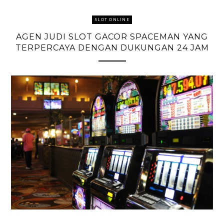
SLOT ONLINE
AGEN JUDI SLOT GACOR SPACEMAN YANG
TERPERCAYA DENGAN DUKUNGAN 24 JAM