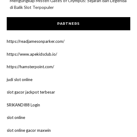
Mengungkap Misteri Gates of Olympus: Sejarah dan Legenda
di Balik Slot Terpopuler
PARTNERS
https://readjamesonparker.com/
https://www.apekidsclub.io/
https://hamsterpoint.com/
judi slot online
slot gacor jackpot terbesar
SRIKANDI88 Login
slot online
slot online gacor maxwin