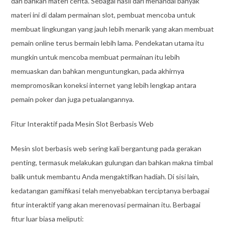
dan bahkan materi cerita. Sebagai hasil dari menandai banyak
materi ini di dalam permainan slot, pembuat mencoba untuk
membuat lingkungan yang jauh lebih menarik yang akan membuat
pemain online terus bermain lebih lama. Pendekatan utama itu
mungkin untuk mencoba membuat permainan itu lebih
memuaskan dan bahkan menguntungkan, pada akhirnya
mempromosikan koneksi internet yang lebih lengkap antara
pemain poker dan juga petualangannya.
Fitur Interaktif pada Mesin Slot Berbasis Web
Mesin slot berbasis web sering kali bergantung pada gerakan
penting, termasuk melakukan gulungan dan bahkan makna timbal
balik untuk membantu Anda mengaktifkan hadiah. Di sisi lain,
kedatangan gamifikasi telah menyebabkan terciptanya berbagai
fitur interaktif yang akan merenovasi permainan itu. Berbagai
fitur luar biasa meliputi: