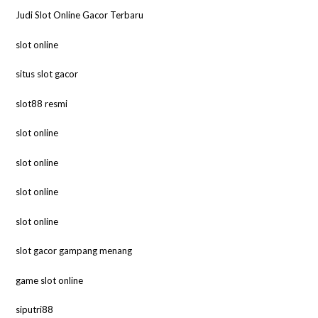
Judi Slot Online Gacor Terbaru
slot online
situs slot gacor
slot88 resmi
slot online
slot online
slot online
slot online
slot gacor gampang menang
game slot online
siputri88