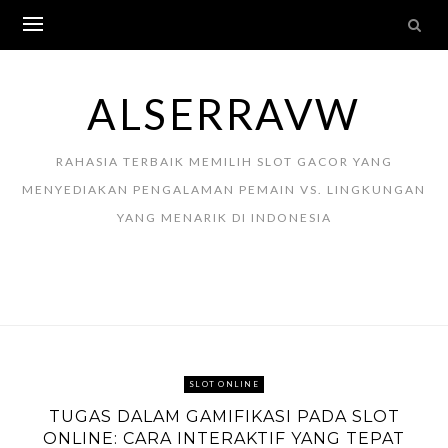
Skip
to
content
ALSERRAVW
RAHASIA TERBAIK MEMILIH SLOT GACOR YANG
MENYEDIAKAN PENGALAMAN PEMAIN VS. LINGKUNGAN
YANG MENARIK DI INDONESIA
SLOT ONLINE
TUGAS DALAM GAMIFIKASI PADA SLOT
ONLINE: CARA INTERAKTIF YANG TEPAT