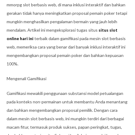
mmorpg slot berbasis web, di mana inklusi interaktif dan bahkan
gerakan tidak hanya meningkatkan proposal pemain poker tetapi
mungkin menghasilkan pengalaman bermain yang jauh lebih
mendalam. Artikel ini mengeksplorasi tugas situs
situs slot
online hari ini
terbaik dalam gamifikasi pada mesin slot berbasis
web, memeriksa cara yang benar dari banyak inklusi interaktif ini
mengembangkan proposal pemain poker dan bahkan kepuasan
100%.
Mengenali Gamifikasi
Gamifikasi mewakili penggunaan substansi model petualangan
pada konteks non-permainan untuk membantu Anda menantang
dan bahkan mengembangkan proposal pemilik. Dengan cara
dalam mesin slot berbasis web, ini mungkin terdiri dari berbagai
macam fitur, termasuk produk sukses, papan peringkat, tugas,