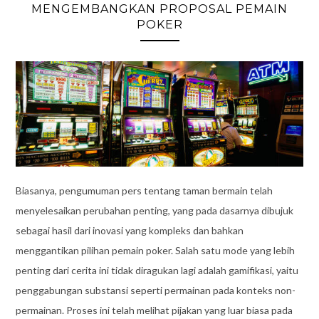
MENGEMBANGKAN PROPOSAL PEMAIN
POKER
Biasanya, pengumuman pers tentang taman bermain telah
menyelesaikan perubahan penting, yang pada dasarnya dibujuk
sebagai hasil dari inovasi yang kompleks dan bahkan
menggantikan pilihan pemain poker. Salah satu mode yang lebih
penting dari cerita ini tidak diragukan lagi adalah gamifikasi, yaitu
penggabungan substansi seperti permainan pada konteks non-
permainan. Proses ini telah melihat pijakan yang luar biasa pada