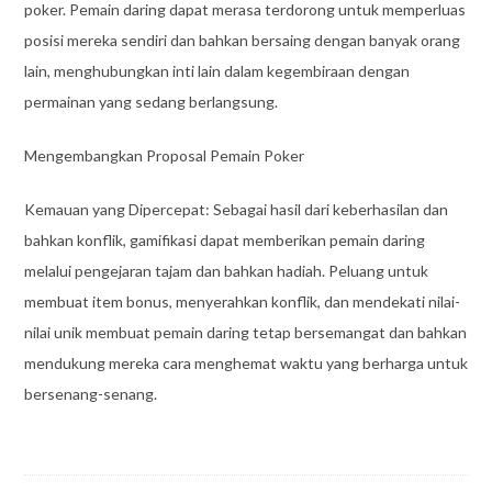
poker. Pemain daring dapat merasa terdorong untuk memperluas
posisi mereka sendiri dan bahkan bersaing dengan banyak orang
lain, menghubungkan inti lain dalam kegembiraan dengan
permainan yang sedang berlangsung.
Mengembangkan Proposal Pemain Poker
Kemauan yang Dipercepat: Sebagai hasil dari keberhasilan dan
bahkan konflik, gamifikasi dapat memberikan pemain daring
melalui pengejaran tajam dan bahkan hadiah. Peluang untuk
membuat item bonus, menyerahkan konflik, dan mendekati nilai-
nilai unik membuat pemain daring tetap bersemangat dan bahkan
mendukung mereka cara menghemat waktu yang berharga untuk
bersenang-senang.