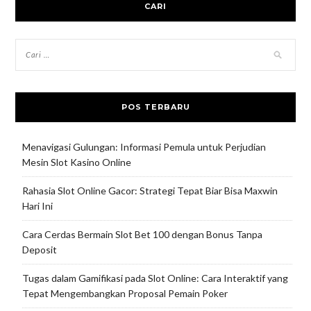
CARI
POS TERBARU
Menavigasi Gulungan: Informasi Pemula untuk Perjudian
Mesin Slot Kasino Online
Rahasia Slot Online Gacor: Strategi Tepat Biar Bisa Maxwin
Hari Ini
Cara Cerdas Bermain Slot Bet 100 dengan Bonus Tanpa
Deposit
Tugas dalam Gamifikasi pada Slot Online: Cara Interaktif yang
Tepat Mengembangkan Proposal Pemain Poker