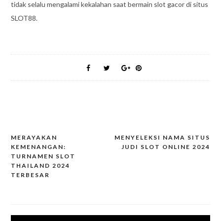
tidak selalu mengalami kekalahan saat bermain slot gacor di situs
SLOT88.
MERAYAKAN
MENYELEKSI NAMA SITUS
Navigasi
KEMENANGAN:
JUDI SLOT ONLINE 2024
pos
TURNAMEN SLOT
THAILAND 2024
TERBESAR