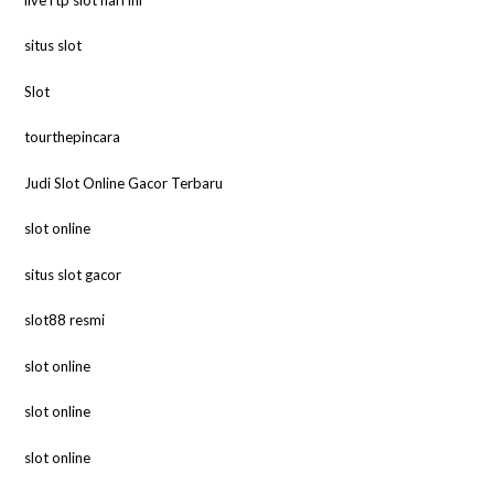
situs slot
Slot
tourthepincara
Judi Slot Online Gacor Terbaru
slot online
situs slot gacor
slot88 resmi
slot online
slot online
slot online