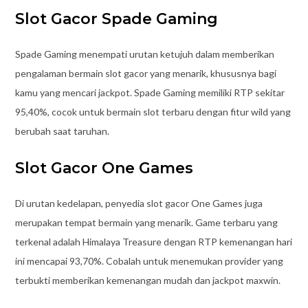
Slot Gacor Spade Gaming
Spade Gaming menempati urutan ketujuh dalam memberikan
pengalaman bermain slot gacor yang menarik, khususnya bagi
kamu yang mencari jackpot. Spade Gaming memiliki RTP sekitar
95,40%, cocok untuk bermain slot terbaru dengan fitur wild yang
berubah saat taruhan.
Slot Gacor One Games
Di urutan kedelapan, penyedia slot gacor One Games juga
merupakan tempat bermain yang menarik. Game terbaru yang
terkenal adalah Himalaya Treasure dengan RTP kemenangan hari
ini mencapai 93,70%. Cobalah untuk menemukan provider yang
terbukti memberikan kemenangan mudah dan jackpot maxwin.