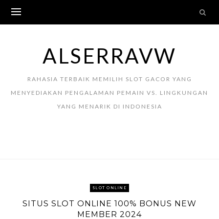
Skip
to
content
ALSERRAVW
RAHASIA TERBAIK MEMILIH SLOT GACOR YANG
MENYEDIAKAN PENGALAMAN PEMAIN VS. LINGKUNGAN
YANG MENARIK DI INDONESIA
SLOT ONLINE
SITUS SLOT ONLINE 100% BONUS NEW
MEMBER 2024