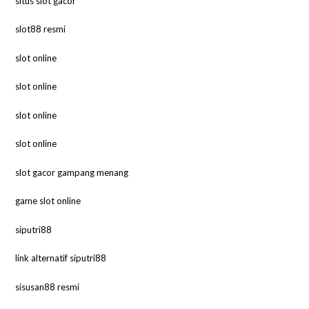
situs slot gacor
slot88 resmi
slot online
slot online
slot online
slot online
slot gacor gampang menang
game slot online
siputri88
link alternatif siputri88
sisusan88 resmi