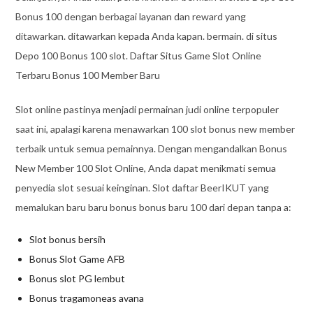
Bonus 100 dengan berbagai layanan dan reward yang
ditawarkan. ditawarkan kepada Anda kapan. bermain. di situs
Depo 100 Bonus 100 slot. Daftar Situs Game Slot Online
Terbaru Bonus 100 Member Baru
Slot online pastinya menjadi permainan judi online terpopuler
saat ini, apalagi karena menawarkan 100 slot bonus new member
terbaik untuk semua pemainnya. Dengan mengandalkan Bonus
New Member 100 Slot Online, Anda dapat menikmati semua
penyedia slot sesuai keinginan. Slot daftar BeerIKUT yang
memalukan baru baru bonus bonus baru 100 dari depan tanpa a:
Slot bonus bersih
Bonus Slot Game AFB
Bonus slot PG lembut
Bonus tragamoneas avana