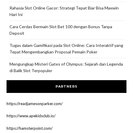
Rahasia Slot Online Gacor: Strategi Tepat Biar Bisa Maxwin
Hari Ini
Cara Cerdas Bermain Slot Bet 100 dengan Bonus Tanpa
Deposit
Tugas dalam Gamifikasi pada Slot Online: Cara Interaktif yang
Tepat Mengembangkan Proposal Pemain Poker
Mengungkap Misteri Gates of Olympus: Sejarah dan Legenda
di Balik Slot Terpopuler
PARTNERS
https://readjamesonparker.com/
https://www.apekidsclub.io/
https://hamsterpoint.com/