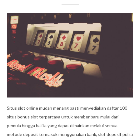
Situs slot online mudah menang pasti menyediakan daftar 100
situs bonus slot terpercaya untuk member baru mulai dari
pemula hingga balita yang dapat dimainkan melalui semua
metode deposit termasuk menggunakan bank, slot deposit pulsa