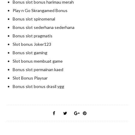
Bonus slot bonus harimau merah
Play n Go Skrangamed Bonus
Bonus slot spinomenal
Bonus slot sederhana sederhana
Bonus slot pragmatis
Slot bonus Joker123
Bonus slot gaming
Slot bonus membuat game
Bonus slot permainan kaed
Slot Bonus Playsar
Bonus slot bonus drasil ygg